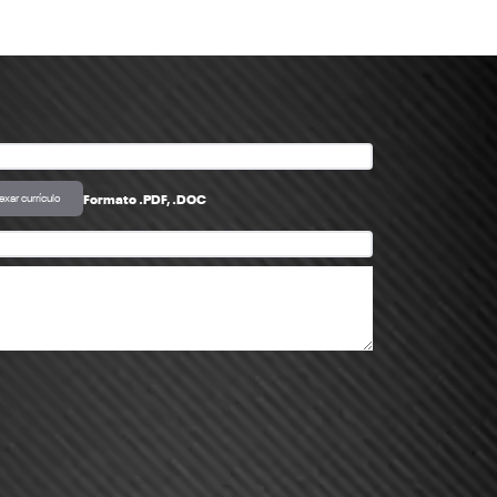
Formato .PDF, .DOC
exar currículo