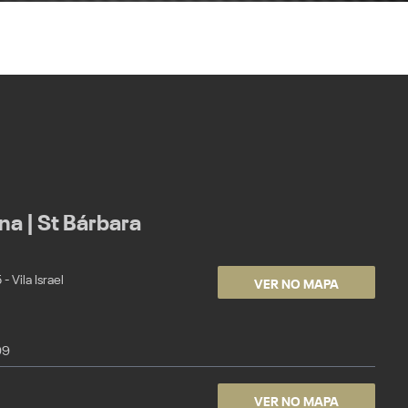
a | St Bárbara
VER NO MAPA
 Vila Israel
99
VER NO MAPA