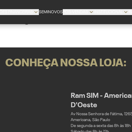
ÕES FINANCEIRAS
SEMINOVOS
PÓS-VENDAS
INSTITUCIONAL
R
Página não encontrada
CONHEÇA NOSSA LOJA:
Ram SIM - American
D'Oeste
Av Nossa Senhora de Fátima, 1265 -
Americana, São Paulo
De segunda a sexta das 8h às 18h
Sábado das 8h às 12h