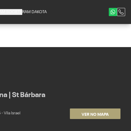
AM SOCIETY
RAM DAKOTA
a | St Bárbara
VER NO MAPA
 Vila Israel