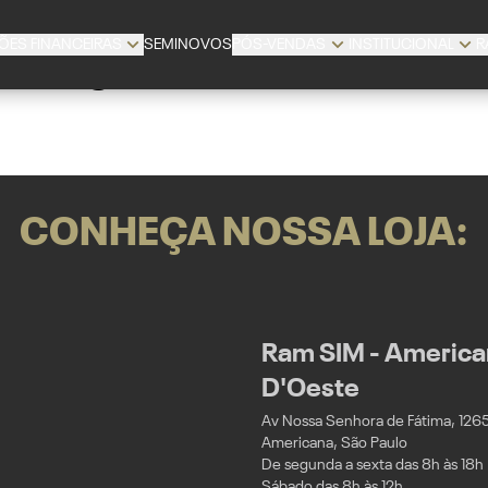
ÕES FINANCEIRAS
SEMINOVOS
PÓS-VENDAS
INSTITUCIONAL
R
Página não encontrada
CONHEÇA NOSSA LOJA:
Ram SIM - American
D'Oeste
Av Nossa Senhora de Fátima, 1265 -
Americana, São Paulo
De segunda a sexta das 8h às 18h
Sábado das 8h às 12h