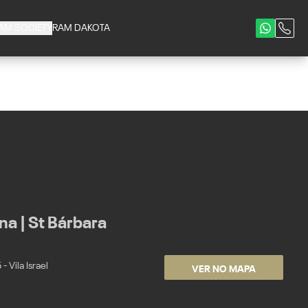
AM SOCIETY
RAM DAKOTA
a | St Bárbara
VER NO MAPA
 Vila Israel