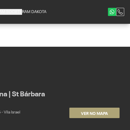
AM SOCIETY
RAM DAKOTA
a | St Bárbara
VER NO MAPA
 Vila Israel