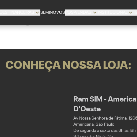
ÕES FINANCEIRAS
SEMINOVOS
PÓS-VENDAS
INSTITUCIONAL
R
Página não encontrada
CONHEÇA NOSSA LOJA:
Ram SIM - American
D'Oeste
Av Nossa Senhora de Fátima, 1265 -
Americana, São Paulo
De segunda a sexta das 8h às 18h
Sábado das 8h às 12h