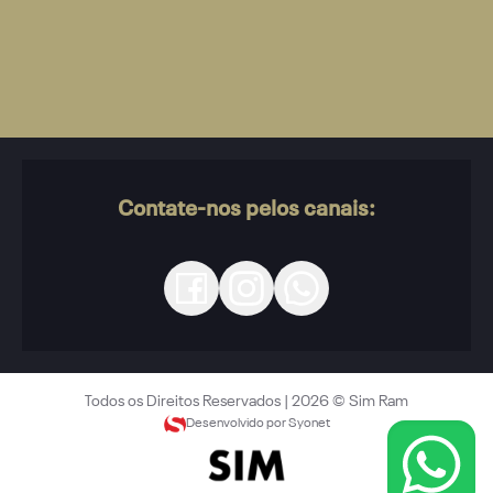
Contate-nos pelos canais:
Todos os Direitos Reservados |
2026
©
Sim Ram
Desenvolvido por Syonet