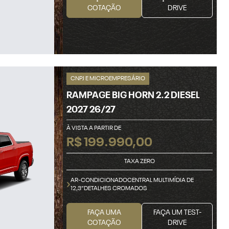
COTAÇÃO
DRIVE
CNPJ E MICROEMPRESÁRIO
RAMPAGE BIG HORN 2.2 DIESEL
2027 26/27
À VISTA A PARTIR DE
R$ 199.990,00
TAXA ZERO
AR-CONDICIONADOCENTRAL MULTIMÍDIA DE
12,3”DETALHES CROMADOS
FAÇA UMA
FAÇA UM TEST-
COTAÇÃO
DRIVE