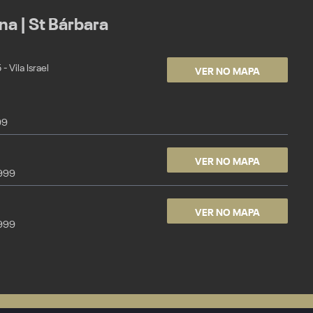
a | St Bárbara
VER NO MAPA
 Vila Israel
99
VER NO MAPA
9999
VER NO MAPA
9999