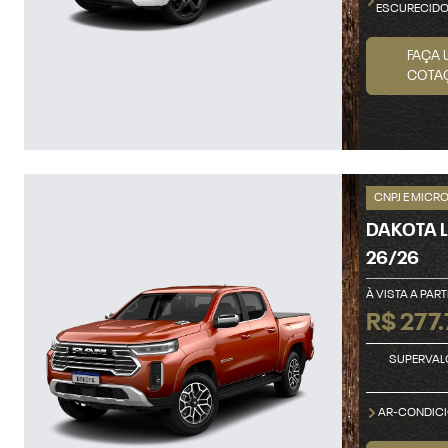
ESCURECID
FAÇA 
COTA
CNPJ E MICR
DAKOTA L
26/26
À VISTA A PART
R$ 277.
SUPERVAL
AR-CONDICI