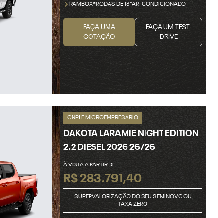
RAMBOX®RODAS DE 18”AR-CONDICIONADO
FAÇA UMA
FAÇA UM TEST-
COTAÇÃO
DRIVE
CNPJ E MICROEMPRESÁRIO
DAKOTA LARAMIE NIGHT EDITION
2.2 DIESEL 2026 26/26
À VISTA A PARTIR DE
R$ 283.791,40
SUPERVALORIZAÇÃO DO SEU SEMINOVO OU
TAXA ZERO