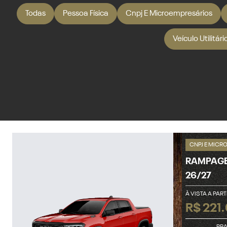
Todas
Pessoa Física
Cnpj E Microempresários
Veículo Utilitár
CNPJ E MICR
RAMPAGE 
26/27
À VISTA A PART
R$ 221