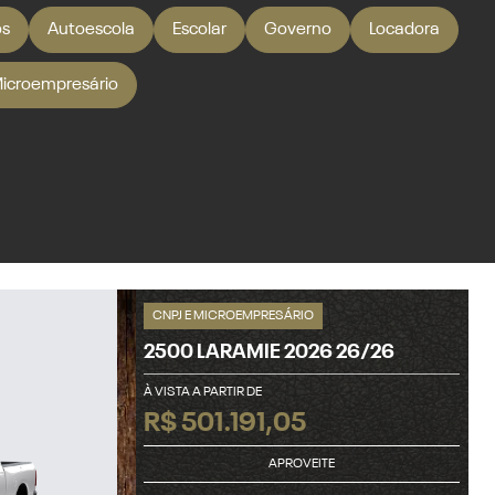
os
Autoescola
Escolar
Governo
Locadora
Microempresário
CNPJ E MICROEMPRESÁRIO
2500 LARAMIE 2026 26/26
À VISTA A PARTIR DE
R$ 501.191,05
APROVEITE