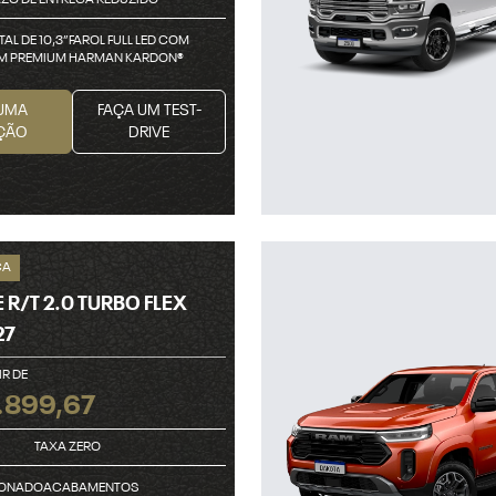
ZO DE ENTREGA REDUZIDO
TAL DE 10,3”FAROL FULL LED COM
M PREMIUM HARMAN KARDON®
UMA
FAÇA UM TEST-
ÇÃO
DRIVE
CA
R/T 2.0 TURBO FLEX
27
IR DE
.899,67
TAXA ZERO
IONADOACABAMENTOS