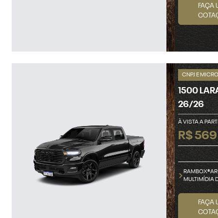
FAÇA 
COTA
CNPJ E MICR
1500 LAR
26/26
À VISTA A PART
R$ 569
RAMBOX®AR
MULTIMÍDIA D
FAÇA 
COTA