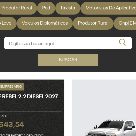
Produtor Rural
Pcd
Taxista
Motoristas De Aplicativ
io Leve
Veículos Diplomáticos
Produtor Rural
Cnpj E 
BUSCAR
OEMPRESÁRIO
REBEL 2.2 DIESEL 2027
IR DE
.643,54