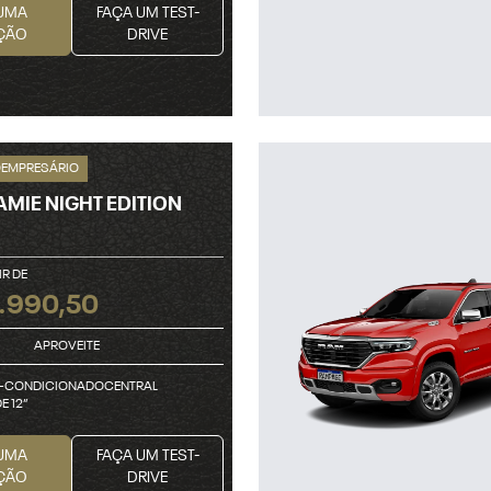
UMA
FAÇA UM TEST-
ÇÃO
DRIVE
OEMPRESÁRIO
AMIE NIGHT EDITION
IR DE
.990,50
APROVEITE
-CONDICIONADOCENTRAL
E 12”
UMA
FAÇA UM TEST-
ÇÃO
DRIVE