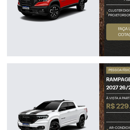
PRA
CLUSTER DIGI
PROJETORSO
FAÇA 
COTA
PESSOA FÍSI
RAMPAGE 
2027 26/
À VISTA A PART
R$ 229
AR-CONDIC